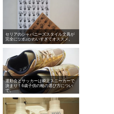
セリアのジャパニーズスタイル文具が
完全にツボ♪かわいすぎてオススメ。
運動会とサッカーは瞬足スニーカーで
決まり！6歳子供の靴の選び方につい
て。