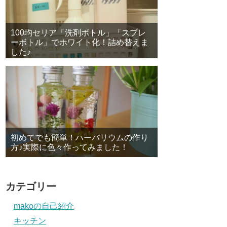
100均セリア「洗剤ボトル」「スプレ
ーボトル」でホワイト化！詰め替えま
した♪
初めてでも簡単！ハーバリウムの作り
方♪実際に色々作ってみました！
カテゴリー
makoの自己紹介
キッチン