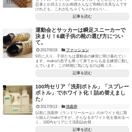
忍者とか武士とかお相撲さんなど和柄の文具なんです
けれども、これがむちゃくちゃかわいい...
記事を読む
運動会とサッカーは瞬足スニーカーで
決まり！6歳子供の靴の選び方につい
て。
2017/9/19
ファッション
9月に入り、子供たちは運動会の練習に明け暮れてい
ます。makoの息子も帰って来てからも走る練習に勤し
んでいます。この時期に気になるのは靴（ス...
記事を読む
100均セリア「洗剤ボトル」「スプレー
ボトル」でホワイト化！詰め替えまし
た♪
2017/9/13
洗面所
以前に洗面所（ランドリールーム）のホワイト化に取
り組んだmakoですが、さらなるホワイト化を進めるべ
く、100均セリアにて洗剤詰め替...
記事を読む