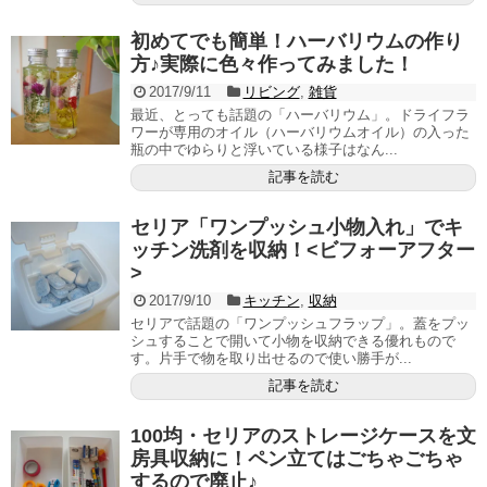
初めてでも簡単！ハーバリウムの作り
方♪実際に色々作ってみました！
2017/9/11
リビング
,
雑貨
最近、とっても話題の「ハーバリウム」。ドライフラ
ワーが専用のオイル（ハーバリウムオイル）の入った
瓶の中でゆらりと浮いている様子はなん...
記事を読む
セリア「ワンプッシュ小物入れ」でキ
ッチン洗剤を収納！<ビフォーアフター
>
2017/9/10
キッチン
,
収納
セリアで話題の「ワンプッシュフラップ」。蓋をプッ
シュすることで開いて小物を収納できる優れもので
す。片手で物を取り出せるので使い勝手が...
記事を読む
100均・セリアのストレージケースを文
房具収納に！ペン立てはごちゃごちゃ
するので廃止♪