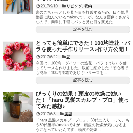
2017/9/10
リビング
,
収納
家のごちゃっとした見た目を打破するため、日々整理
整頓に励んでいるmakoです。が、なんせ面倒くさがり
なので、簡単に手軽にパッと見た目を変えた...
記事を読む
とっても簡単にできた！100均造花・バ
ラを使った手作りリース♪作り方公開！
2017/6/22
花
今回は、100均・ダイソーの造花・バラ（ばら）を使
ってリースを作りました。以前ご紹介した「初心者で
も簡単！100均造花であじさいリースを...
記事を読む
びっくりの効果！頭皮の乾燥に効い
た！「haru 黒髪スカルプ・プロ」使っ
てみた感想♪
2017/6/8
美容
「haru 黒髪スカルプ・プロ」。30代に入り、って、も
う30代後半のmakoですが、頭皮の乾燥が気になるよ
うになっていたんです。頭皮の乾燥...