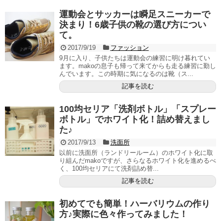
運動会とサッカーは瞬足スニーカーで
決まり！6歳子供の靴の選び方につい
て。
2017/9/19
ファッション
9月に入り、子供たちは運動会の練習に明け暮れてい
ます。makoの息子も帰って来てからも走る練習に勤し
んでいます。この時期に気になるのは靴（ス...
記事を読む
100均セリア「洗剤ボトル」「スプレー
ボトル」でホワイト化！詰め替えまし
た♪
2017/9/13
洗面所
以前に洗面所（ランドリールーム）のホワイト化に取
り組んだmakoですが、さらなるホワイト化を進めるべ
く、100均セリアにて洗剤詰め替...
記事を読む
初めてでも簡単！ハーバリウムの作り
方♪実際に色々作ってみました！