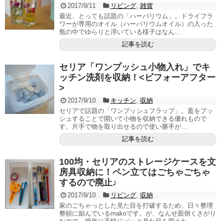
2017/9/11
リビング
,
雑貨
最近、とっても話題の「ハーバリウム」。ドライフラ
ワーが専用のオイル（ハーバリウムオイル）の入った
瓶の中でゆらりと浮いている様子はなん...
記事を読む
セリア「ワンプッシュ小物入れ」でキ
ッチン洗剤を収納！<ビフォーアフター
>
2017/9/10
キッチン
,
収納
セリアで話題の「ワンプッシュフラップ」。蓋をプッ
シュすることで開いて小物を収納できる優れもので
す。片手で物を取り出せるので使い勝手が...
記事を読む
100均・セリアのストレージケースを文
房具収納に！ペン立てはごちゃごちゃ
するので廃止♪
2017/9/10
リビング
,
収納
家のごちゃっとした見た目を打破するため、日々整理
整頓に励んでいるmakoです。が、なんせ面倒くさがり