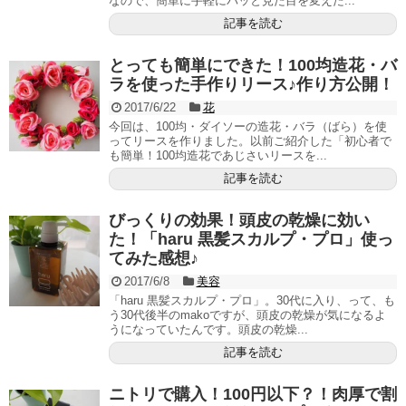
なので、簡単に手軽にパッと見た目を変えた...
記事を読む
とっても簡単にできた！100均造花・バ
ラを使った手作りリース♪作り方公開！
2017/6/22
花
今回は、100均・ダイソーの造花・バラ（ばら）を使
ってリースを作りました。以前ご紹介した「初心者で
も簡単！100均造花であじさいリースを...
記事を読む
びっくりの効果！頭皮の乾燥に効い
た！「haru 黒髪スカルプ・プロ」使っ
てみた感想♪
2017/6/8
美容
「haru 黒髪スカルプ・プロ」。30代に入り、って、も
う30代後半のmakoですが、頭皮の乾燥が気になるよ
うになっていたんです。頭皮の乾燥...
記事を読む
ニトリで購入！100円以下？！肉厚で割