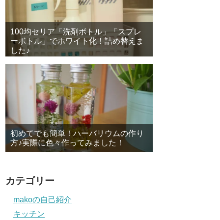
100均セリア「洗剤ボトル」「スプレ
ーボトル」でホワイト化！詰め替えま
した♪
初めてでも簡単！ハーバリウムの作り
方♪実際に色々作ってみました！
カテゴリー
makoの自己紹介
キッチン