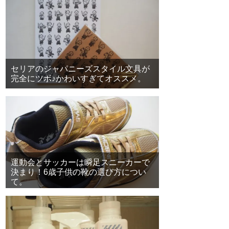
セリアのジャパニーズスタイル文具が
完全にツボ♪かわいすぎてオススメ。
運動会とサッカーは瞬足スニーカーで
決まり！6歳子供の靴の選び方につい
て。