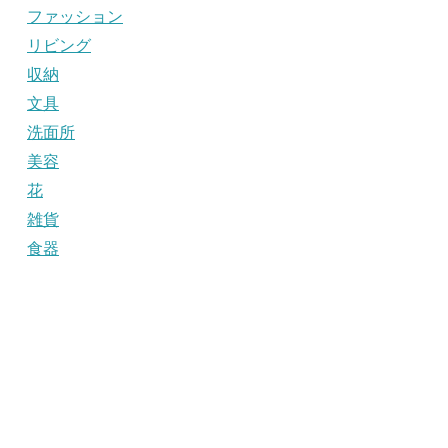
ファッション
リビング
収納
文具
洗面所
美容
花
雑貨
食器