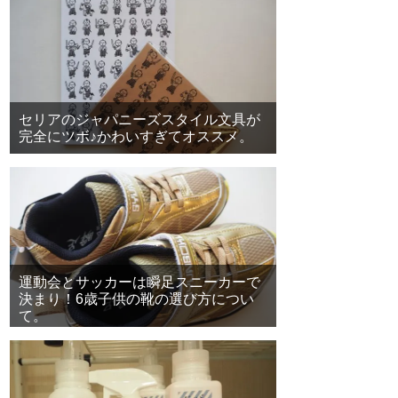
セリアのジャパニーズスタイル文具が
完全にツボ♪かわいすぎてオススメ。
運動会とサッカーは瞬足スニーカーで
決まり！6歳子供の靴の選び方につい
て。