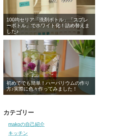
100均セリア「洗剤ボトル」「スプレ
ーボトル」でホワイト化！詰め替えま
した♪
初めてでも簡単！ハーバリウムの作り
方♪実際に色々作ってみました！
カテゴリー
makoの自己紹介
キッチン