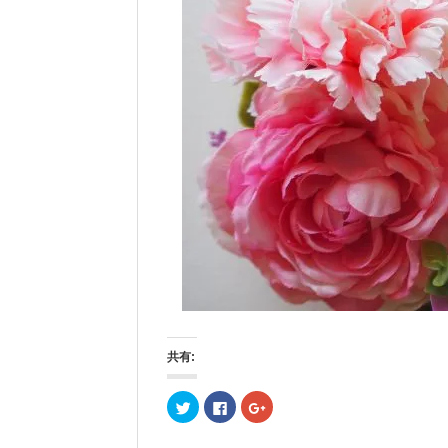
共有:
ク
F
ク
リ
a
リ
ッ
c
ッ
ク
e
ク