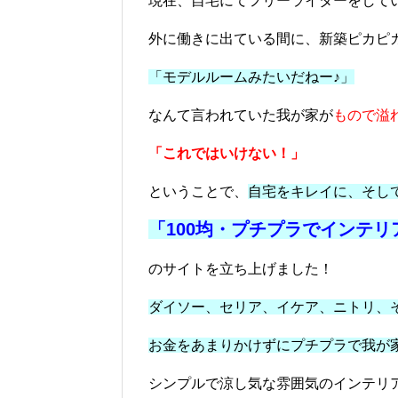
現在、自宅にてフリーライターをして
外に働きに出ている間に、新築ピカピ
「モデルルームみたいだねー♪」
なんて言われていた我が家が
もので溢
「これではいけない！」
ということで、
自宅をキレイに、そし
「100均・プチプラでインテ
のサイトを立ち上げました！
ダイソー、セリア、イケア、ニトリ、
お金をあまりかけずにプチプラで我が
シンプルで涼し気な雰囲気のインテリ