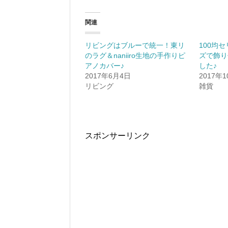
し
b
し
て
o
て
T
o
G
w
k
o
関連
i
で
o
t
共
g
t
有
l
e
す
e
リビングはブルーで統一！東リ
100均
r
る
+
のラグ＆naniiro生地の手作りピ
ズで飾り
で
に
で
共
は
共
アノカバー♪
した♪
有
ク
有
(
リ
(
2017年6月4日
2017年
新
ッ
新
リビング
雑貨
し
ク
し
い
し
い
ウ
て
ウ
ィ
く
ィ
ン
だ
ン
ド
さ
ド
ウ
い
ウ
で
(
で
スポンサーリンク
開
新
開
き
し
き
ま
い
ま
す
ウ
す
)
ィ
)
ン
ド
ウ
で
開
き
ま
す
)