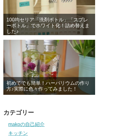
100均セリア「洗剤ボトル」「スプレ
ーボトル」でホワイト化！詰め替えま
した♪
初めてでも簡単！ハーバリウムの作り
方♪実際に色々作ってみました！
カテゴリー
makoの自己紹介
キッチン