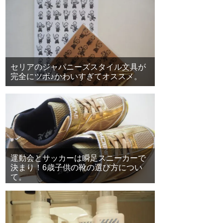
セリアのジャパニーズスタイル文具が
完全にツボ♪かわいすぎてオススメ。
運動会とサッカーは瞬足スニーカーで
決まり！6歳子供の靴の選び方につい
て。